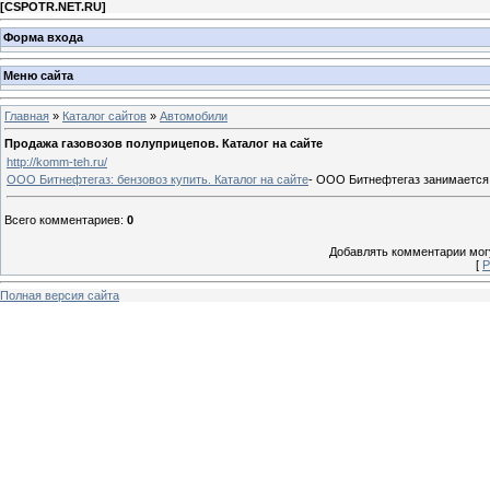
[
CSPOTR.NET.RU
]
Форма входа
Меню сайта
Главная
»
Каталог сайтов
»
Автомобили
Продажа газовозов полуприцепов. Каталог на сайте
http://komm-teh.ru/
ООО Битнефтегаз: бензовоз купить. Каталог на сайте
- ООО Битнефтегаз занимается 
Всего комментариев
:
0
Добавлять комментарии могу
[
Р
Полная версия сайта