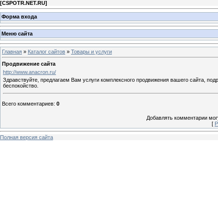
[
CSPOTR.NET.RU
]
Форма входа
Меню сайта
Главная
»
Каталог сайтов
»
Товары и услуги
Продвижение сайта
http://www.anacron.ru/
Здравствуйте, предлагаем Вам услуги комплексного продвижения вашего сайта, подр
беспокойство.
Всего комментариев
:
0
Добавлять комментарии могу
[
Р
Полная версия сайта