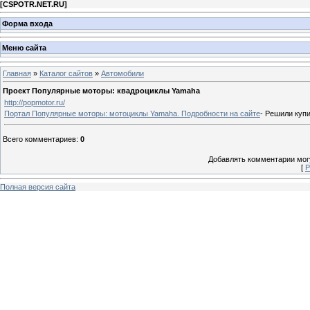
[
CSPOTR.NET.RU
]
Форма входа
Меню сайта
Главная
»
Каталог сайтов
»
Автомобили
Проект Популярные моторы: квадроциклы Yamaha
http://popmotor.ru/
Портал Популярные моторы: мотоциклы Yamaha. Подробности на сайте
- Решили куп
Всего комментариев
:
0
Добавлять комментарии могу
[
Р
Полная версия сайта