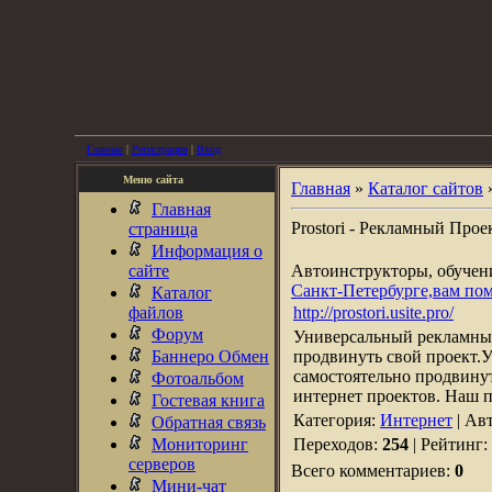
Главная
|
Регистрация
|
Вход
Меню сайта
Главная
»
Каталог сайтов
Главная
Prostori - Рекламный Прое
страница
Информация о
сайте
Автоинструкторы, обуче
Санкт-Петербурге,вам по
Каталог
файлов
http://prostori.usite.pro/
Форум
Универсальный рекламный
Баннеро Обмен
продвинуть свой проект.
самостоятельно продвину
Фотоальбом
интернет проектов. Наш 
Гостевая книга
Категория:
Интернет
| Ав
Обратная связь
Мониторинг
Переходов:
254
| Рейтинг:
серверов
Всего комментариев:
0
Мини-чат