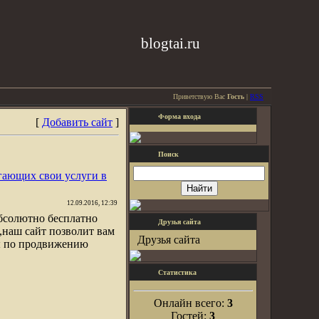
blogtai.ru
Приветствую Вас
Гость
|
RSS
Форма входа
[
Добавить сайт
]
Поиск
гающих свои услуги в
12.09.2016, 12:39
бсолютно бесплатно
Друзья сайта
,наш сайт позволит вам
Друзья сайта
ны по продвижению
Статистика
Онлайн всего:
3
Гостей:
3