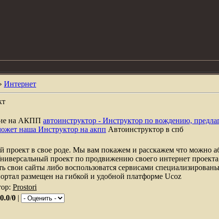
»
Интернет
кт
ние на АКПП
автоинструктор - Инструктор по вождению, предла
может наша Инструктор на акпп
Автоинструктор в спб
 проект в свое роде. Мы вам покажем и расскажем что можно а
Универсальный проект по продвижению своего интернет проекта
ть свои сайты либо воспользоватся сервисами специализирова
портал размещен на гибкой и удобной платформе Ucoz
тор:
Prostori
0.0
/
0
|