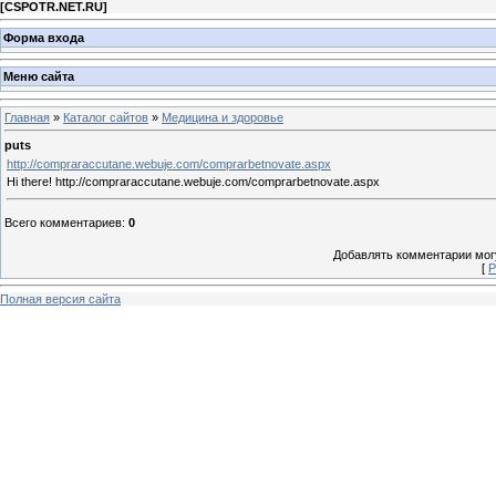
[
CSPOTR.NET.RU
]
Форма входа
Меню сайта
Главная
»
Каталог сайтов
»
Медицина и здоровье
puts
http://compraraccutane.webuje.com/comprarbetnovate.aspx
Hi there! http://compraraccutane.webuje.com/comprarbetnovate.aspx
Всего комментариев
:
0
Добавлять комментарии могу
[
Р
Полная версия сайта