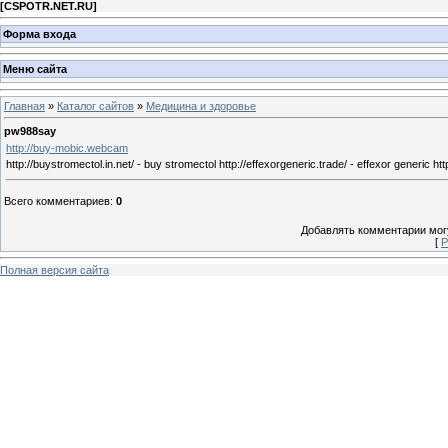
[
CSPOTR.NET.RU
]
Форма входа
Меню сайта
Главная
»
Каталог сайтов
»
Медицина и здоровье
pw988say
http://buy-mobic.webcam
http://buystromectol.in.net/ - buy stromectol http://effexorgeneric.trade/ - effexor generic htt
Всего комментариев
:
0
Добавлять комментарии могу
[
Р
Полная версия сайта