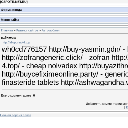
[
CSPOTR.NET.RU
]
Форма входа
Меню сайта
Главная
»
Каталог сайтов
»
Автомобили
pz6xaeqw
http://allopurinol4.top
wh0cd776157 http://buy-yasmin.gdn/ - b
http://zofrangeneric.click/ - zofran http
4.top/ - cheap nolvadex http://buyazith
http://buycefiximeonline.party/ - generi
finasteride tablets http://ashwagand
Всего комментариев
:
0
Добавлять комментарии могу
[
Р
Полная версия сайта