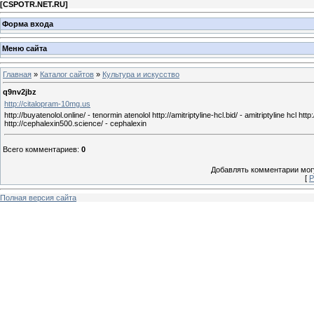
[
CSPOTR.NET.RU
]
Форма входа
Меню сайта
Главная
»
Каталог сайтов
»
Культура и искусство
q9nv2jbz
http://citalopram-10mg.us
http://buyatenolol.online/ - tenormin atenolol http://amitriptyline-hcl.bid/ - amitriptyline hcl h
http://cephalexin500.science/ - cephalexin
Всего комментариев
:
0
Добавлять комментарии могу
[
Р
Полная версия сайта