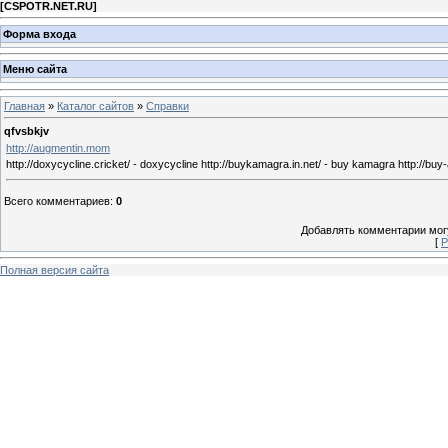
[
CSPOTR.NET.RU
]
Форма входа
Меню сайта
Главная
»
Каталог сайтов
»
Справки
qfvsbkjv
http://augmentin.mom
http://doxycycline.cricket/ - doxycycline http://buykamagra.in.net/ - buy kamagra http://buy-ad
Всего комментариев
:
0
Добавлять комментарии могу
[
Р
Полная версия сайта