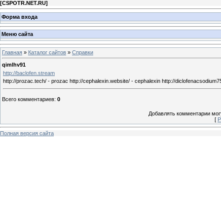
[
CSPOTR.NET.RU
]
Форма входа
Меню сайта
Главная
»
Каталог сайтов
»
Справки
qimlhv91
http://baclofen.stream
http://prozac.tech/ - prozac http://cephalexin.website/ - cephalexin http://diclofenacsodium7
Всего комментариев
:
0
Добавлять комментарии могу
[
Р
Полная версия сайта