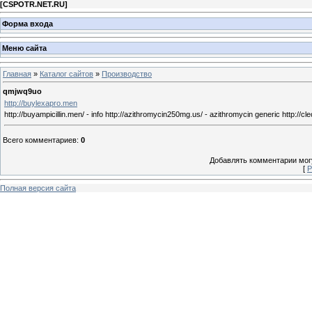
[
CSPOTR.NET.RU
]
Форма входа
Меню сайта
Главная
»
Каталог сайтов
»
Производство
qmjwq9uo
http://buylexapro.men
http://buyampicillin.men/ - info http://azithromycin250mg.us/ - azithromycin generic http://cleo
Всего комментариев
:
0
Добавлять комментарии могу
[
Р
Полная версия сайта