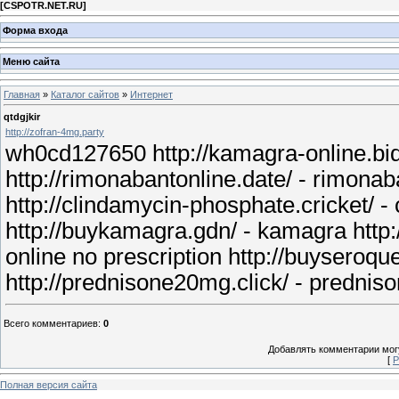
[
CSPOTR.NET.RU
]
Форма входа
Меню сайта
Главная
»
Каталог сайтов
»
Интернет
qtdgjkir
http://zofran-4mg.party
wh0cd127650 http://kamagra-online.bid
http://rimonabantonline.date/ - rimonab
http://clindamycin-phosphate.cricket/ -
http://buykamagra.gdn/ - kamagra http:
online no prescription http://buyseroqu
http://prednisone20mg.click/ - prednison
Всего комментариев
:
0
Добавлять комментарии могу
[
Р
Полная версия сайта