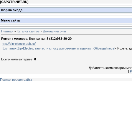
[
CSPOTR.NET.RU
]
Форма входа
Меню сайта
Главная
»
Каталог сайтов
»
Домашний очаг
Ремонт миксера. Контакты: 8 (812)983-80-20
http://zip-electro.spb.ru/
Компания Zip-Electro: запчасти к посудомоечным машинам. Обращайтесь!
- Ищете, г
Всего комментариев
:
0
Добавлять комментарии могу
[
Р
Полная версия сайта