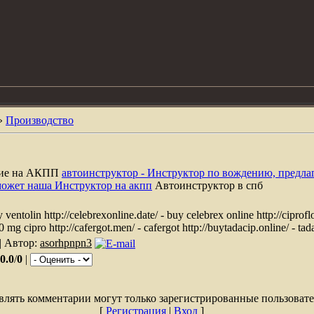
»
Производство
ние на АКПП
автоинструктор - Инструктор по вождению, предла
может наша Инструктор на акпп
Автоинструктор в спб
y ventolin http://celebrexonline.date/ - buy celebrex online http://ciprof
0 mg cipro http://cafergot.men/ - cafergot http://buytadacip.online/ - tad
| Автор:
asorhpnpn3
0.0
/
0
|
влять комментарии могут только зарегистрированные пользовате
[
Регистрация
|
Вход
]