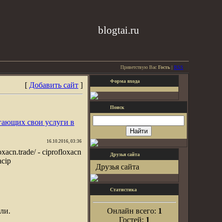
blogtai.ru
Приветствую Вас
Гость
|
RSS
Форма входа
[
Добавить сайт
]
Поиск
гающих свои услуги в
16.10.2016, 03:36
loxacn.trade/ - ciprofloxacn
Друзья сайта
acip
Друзья сайта
Статистика
ли.
Онлайн всего:
1
Гостей:
1