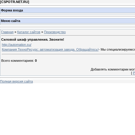
[
CSPOTR.NET.RU
]
Форма входа
Меню сайта
Главная
»
Каталог сайтов
»
Производство
Силовой шкаф управления. Звоните!
http://automation.su/
Компания ТехноРесурс: автоматизация завода. Обращайтесь!
- Мы специализируемся
Всего комментариев
:
0
Добавлять комментарии могу
[
Р
Полная версия сайта