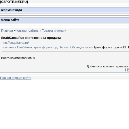
[
CSPOTR.NET.RU
]
Форма входа
Меню сайта
Главная
»
Каталог сайтов
»
Товары и услуги
SnabKama.Ru: светотехника продажа
http://snabkama.ru/
Компания СнабКама: трансформатор, Пермь. Обращайтесь!
- Трансформаторы и КТП,
Всего комментариев
:
0
Добавлять комментарии могу
[
Р
Полная версия сайта