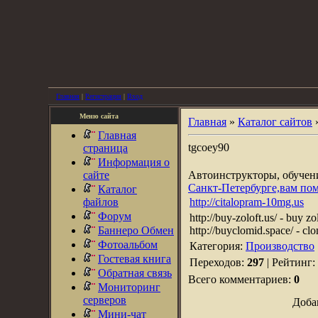
Главная
|
Регистрация
|
Вход
Меню сайта
Главная
»
Каталог сайтов
Главная
tgcoey90
страница
Информация о
сайте
Автоинструкторы, обуче
Санкт-Петербурге,вам по
Каталог
файлов
http://citalopram-10mg.us
Форум
http://buy-zoloft.us/ - buy z
Баннеро Обмен
http://buyclomid.space/ - clom
Фотоальбом
Категория:
Производство
Гостевая книга
Переходов:
297
| Рейтинг:
Обратная связь
Всего комментариев:
0
Мониторинг
серверов
Доба
Мини-чат