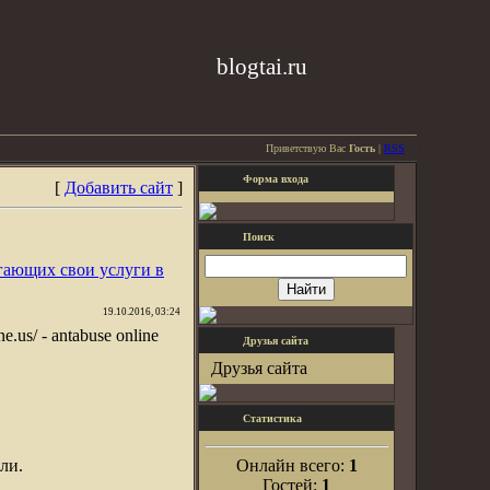
blogtai.ru
Приветствую Вас
Гость
|
RSS
Форма входа
[
Добавить сайт
]
Поиск
гающих свои услуги в
19.10.2016, 03:24
ne.us/ - antabuse online
Друзья сайта
Друзья сайта
Статистика
ли.
Онлайн всего:
1
Гостей:
1