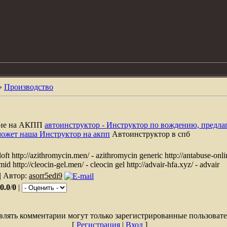
»
Производство
ние на АКПП
автоинструктор - Инструктор по вождению, предла
может наша Инструктор на акпп
Автоинструктор в спб
oloft http://azithromycin.men/ - azithromycin generic http://antabuse-onli
id http://cleocin-gel.men/ - cleocin gel http://advair-hfa.xyz/ - advair
| Автор:
asorr5edi9
0.0
/
0
|
влять комментарии могут только зарегистрированные пользовате
[
Регистрация
|
Вход
]