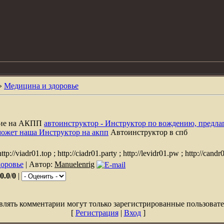
»
Медицина и здоровье
ние на АКПП
автоинструктор - Инструктор по вождению, предла
может наша Инструктор на акпп
Автоинструктор в спб
ttp://viadr01.top ; http://ciadr01.party ; http://levidr01.pw ; http://candr
оровье
| Автор:
Manuelenrig
0.0
/
0
|
влять комментарии могут только зарегистрированные пользовате
[
Регистрация
|
Вход
]