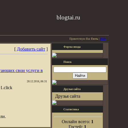
blogtai.ru
Приветствую Вас
Гость
|
RSS
Форма входа
[
Добавить сайт
]
Поиск
гающих свои услуги в
28.12.2016, 06:31
01.click
Друзья сайта
Друзья сайта
Статистика
ли.
Онлайн всего:
1
Гостей:
1