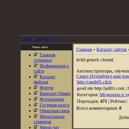
Главная
|
Регистрация
|
Вход
Меню сайта
Главная
»
Каталог сайтов
Главная
ticlid generic clomid
страница
Информация о
сайте
Автоинструкторы, обуче
Санкт-Петербурге,вам по
Каталог
файлов
http://candr01.click
Форум
good site http://pdl01.com ; h
Баннеро Обмен
Категория:
Медицина и зд
Фотоальбом
Переходов:
471
| Рейтинг:
Гостевая книга
Всего комментариев:
0
Обратная связь
Мониторинг
Доба
серверов
Мини-чат