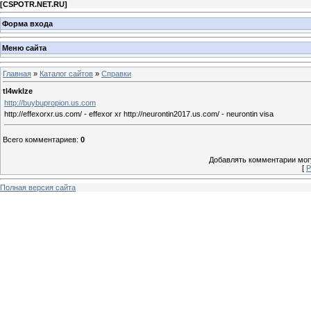
[
CSPOTR.NET.RU
]
Форма входа
Меню сайта
Главная
»
Каталог сайтов
»
Справки
tl4wklze
http://buybupropion.us.com
http://effexorxr.us.com/ - effexor xr http://neurontin2017.us.com/ - neurontin visa
Всего комментариев
:
0
Добавлять комментарии могу
[
Р
Полная версия сайта