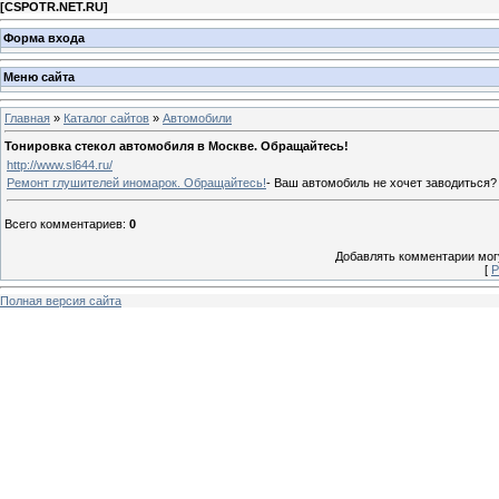
[
CSPOTR.NET.RU
]
Форма входа
Меню сайта
Главная
»
Каталог сайтов
»
Автомобили
Тонировка стекол автомобиля в Москве. Обращайтесь!
http://www.sl644.ru/
Ремонт глушителей иномарок. Обращайтесь!
- Ваш автомобиль не хочет заводиться?
Всего комментариев
:
0
Добавлять комментарии могу
[
Р
Полная версия сайта