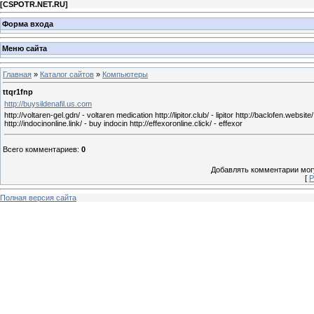
[
CSPOTR.NET.RU
]
Форма входа
Меню сайта
Главная
»
Каталог сайтов
»
Компьютеры
ttqr1fnp
http://buysildenafil.us.com
http://voltaren-gel.gdn/ - voltaren medication http://lipitor.club/ - lipitor http://baclofen.web
http://indocinonline.link/ - buy indocin http://effexoronline.click/ - effexor
Всего комментариев
:
0
Добавлять комментарии могу
[
Р
Полная версия сайта