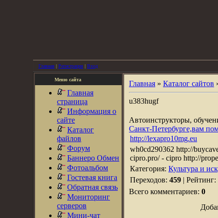
Главная
|
Регистрация
|
Вход
Меню сайта
Главная
»
Каталог сайтов
Главная
u383hugf
страница
Информация о
сайте
Автоинструкторы, обуче
Санкт-Петербурге,вам по
Каталог
файлов
http://lexapro10mg.eu
Форум
wh0cd290362 http://buycaver
Баннеро Обмен
cipro.pro/ - cipro http://prop
Фотоальбом
Категория:
Культура и ис
Гостевая книга
Переходов:
459
| Рейтинг:
Обратная связь
Всего комментариев:
0
Мониторинг
серверов
Доба
Мини-чат