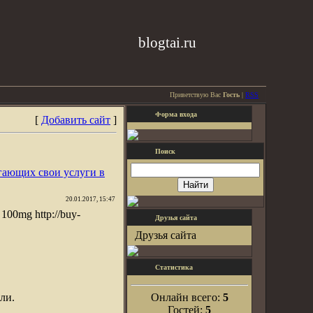
blogtai.ru
Приветствую Вас
Гость
|
RSS
Форма входа
[
Добавить сайт
]
Поиск
гающих свои услуги в
20.01.2017, 15:47
 100mg http://buy-
Друзья сайта
Друзья сайта
Статистика
ли.
Онлайн всего:
5
Гостей:
5