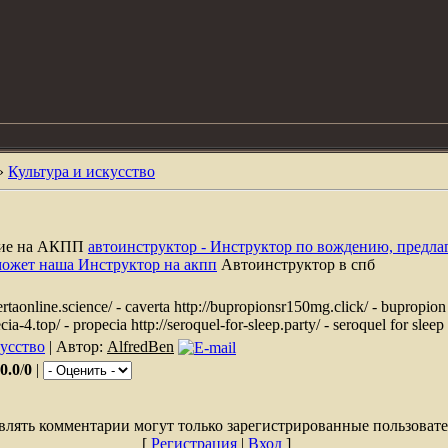
»
Культура и искусство
ние на АКПП
автоинструктор - Инструктор по вождению, предла
может наша Инструктор на акпп
Автоинструктор в спб
taonline.science/ - caverta http://bupropionsr150mg.click/ - bupropion
ecia-4.top/ - propecia http://seroquel-for-sleep.party/ - seroquel for sleep
кусство
| Автор:
AlfredBen
0.0
/
0
|
влять комментарии могут только зарегистрированные пользовате
[
Регистрация
|
Вход
]