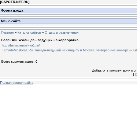
[
CSPOTR.NET.RU
]
Форма входа
Меню сайта
Главная
»
Каталог сайтов
»
Отдых и развлечения
Валентин Усольцев - ведущий на корпоратив
http://tamadamoskva1.ru/
TamadaMoskva1.Ru: тамада-ведущий на свадьбу в Москве. Интересные конкурсы
- В
Всего комментариев
:
0
Добавлять комментарии могу
[
Р
Полная версия сайта