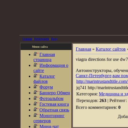
Главная
|
Регистрация
|
Вход
Меню сайта
Главная
»
Каталог сайтов
Главная
viagra directions for use 
страница
Информация о
сайте
Автоинструкторы, обуче
Санкт-Петербурге,вам по
Каталог
файлов
http://marintrustandtitle.co
Форум
jq741 http://marintrustand
Баннеро Обмен
Категория:
Медицина и зд
Фотоальбом
Переходов:
263
| Рейтинг:
Гостевая книга
Всего комментариев:
0
Обратная связь
Мониторинг
Доба
серверов
Мини-чат