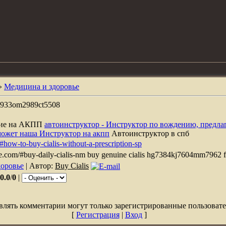
»
Медицина и здоровье
dw7933om2989ct5508
ние на АКПП
автоинструктор - Инструктор по вождению, предла
может наша Инструктор на акпп
Автоинструктор в спб
m/#how-to-buy-cialis-without-a-prescription-sp
title.com/#buy-daily-cialis-nm buy genuine cialis hg7384kj7604mm796
оровье
| Автор:
Buy Cialis
0.0
/
0
|
влять комментарии могут только зарегистрированные пользовате
[
Регистрация
|
Вход
]