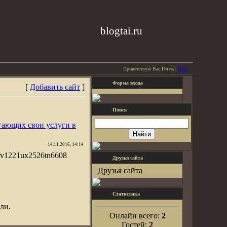
blogtai.ru
Приветствую Вас
Гость
|
RSS
Форма входа
[
Добавить сайт
]
Поиск
гающих свои услуги в
14.11.2016, 14:14
2 fv1221ux2526tn6608
Друзья сайта
Друзья сайта
Статистика
ли.
Онлайн всего:
2
Гостей:
2