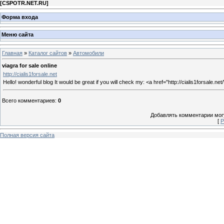
[
CSPOTR.NET.RU
]
Форма входа
Меню сайта
Главная
»
Каталог сайтов
»
Автомобили
viagra for sale online
http://cialis1forsale.net
Hello! wonderful blog It would be great if you will check my: <a href="http://cialis1forsale.n
Всего комментариев
:
0
Добавлять комментарии могу
[
Р
Полная версия сайта