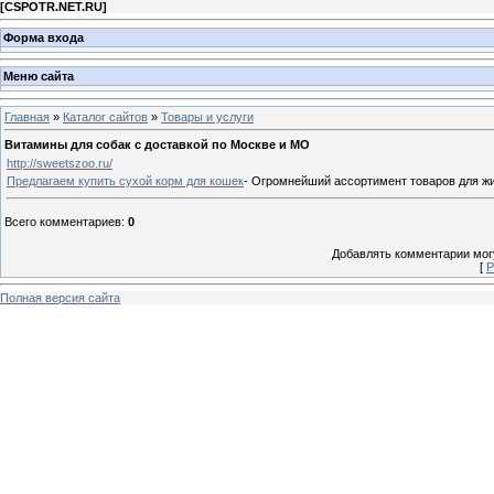
[
CSPOTR.NET.RU
]
Форма входа
Меню сайта
Главная
»
Каталог сайтов
»
Товары и услуги
Витамины для собак с доставкой по Москве и МО
http://sweetszoo.ru/
Предлагаем купить сухой корм для кошек
- Огромнейший ассортимент товаров для жи
Всего комментариев
:
0
Добавлять комментарии могу
[
Р
Полная версия сайта