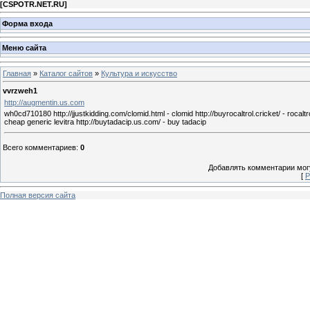
[
CSPOTR.NET.RU
]
Форма входа
Меню сайта
Главная
»
Каталог сайтов
»
Культура и искусство
vvrzweh1
http://augmentin.us.com
wh0cd710180 http://jjustkidding.com/clomid.html - clomid http://buyrocaltrol.cricket/ - rocaltro
cheap generic levitra http://buytadacip.us.com/ - buy tadacip
Всего комментариев
:
0
Добавлять комментарии могу
[
Р
Полная версия сайта