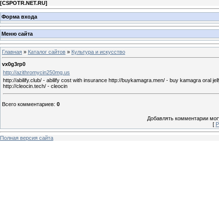
[
CSPOTR.NET.RU
]
Форма входа
Меню сайта
Главная
»
Каталог сайтов
»
Культура и искусство
vx0g3rp0
http://azithromycin250mg.us
http://abilify.club/ - abilify cost with insurance http://buykamagra.men/ - buy kamagra oral jelly h
http://cleocin.tech/ - cleocin
Всего комментариев
:
0
Добавлять комментарии могу
[
Р
Полная версия сайта