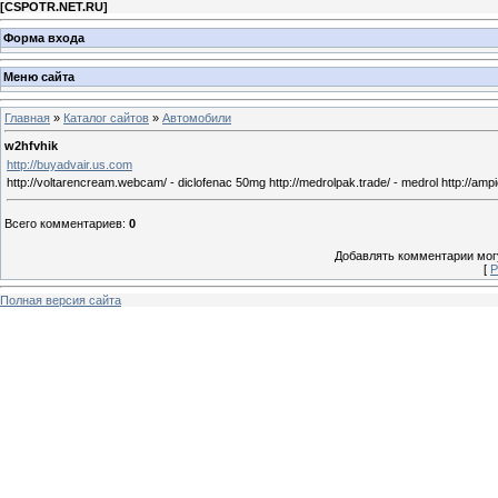
[
CSPOTR.NET.RU
]
Форма входа
Меню сайта
Главная
»
Каталог сайтов
»
Автомобили
w2hfvhik
http://buyadvair.us.com
http://voltarencream.webcam/ - diclofenac 50mg http://medrolpak.trade/ - medrol http://ampicillin
Всего комментариев
:
0
Добавлять комментарии могу
[
Р
Полная версия сайта