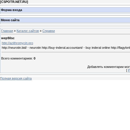
[
CSPOTR.NET.RU
]
Форма входа
Меню сайта
Главная
»
Каталог сайтов
»
Справки
wep9ilsc
http://azithromycin.pro
http://neurotin.bid/ - neurotin http://buy-inderal.accountant/ - buy inderal online http://flagyl
Всего комментариев
:
0
Добавлять комментарии могу
[
Р
Полная версия сайта