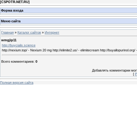
[
CSPOTR.NET.RU
]
Форма входа
Меню сайта
Главная
»
Каталог сайтов
»
Интернет
wmgjip11
http://buycialis.science
http://nexium.top/ - Nexium 20 mg http://elimite2.us/ - elimitecream http://buyallopurinol.org/ 
Всего комментариев
:
0
Добавлять комментарии могу
[
Р
Полная версия сайта