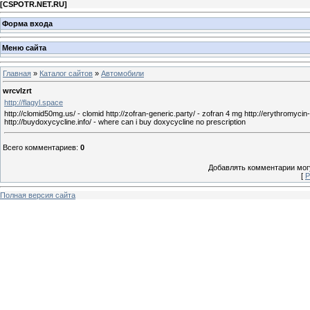
[
CSPOTR.NET.RU
]
Форма входа
Меню сайта
Главная
»
Каталог сайтов
»
Автомобили
wrcvlzrt
http://flagyl.space
http://clomid50mg.us/ - clomid http://zofran-generic.party/ - zofran 4 mg http://erythromycin-
http://buydoxycycline.info/ - where can i buy doxycycline no prescription
Всего комментариев
:
0
Добавлять комментарии могу
[
Р
Полная версия сайта