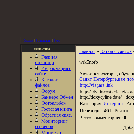
Главная
|
Регистрация
|
Вход
Меню сайта
Главная
»
Каталог сайтов
Главная
wrk5norb
страница
Информация о
сайте
Автоинструкторы, обуче
Санкт-Петербурге,вам по
Каталог
файлов
http://viagara.link
Форум
http://advair-cost.cricket/ - 
Баннеро Обмен
http://doxycyline.date/ - doxy
Фотоальбом
Категория:
Интернет
| Ав
Гостевая книга
Переходов:
461
| Рейтинг:
Обратная связь
Всего комментариев:
0
Мониторинг
серверов
Доба
Мини-чат