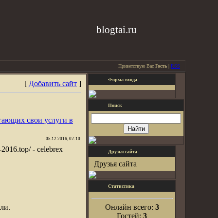
blogtai.ru
Приветствую Вас
Гость
|
RSS
Форма входа
[
Добавить сайт
]
Поиск
гающих свои услуги в
05.12.2016, 02:10
x-2016.top/ - celebrex
Друзья сайта
Друзья сайта
Статистика
ли.
Онлайн всего:
3
Гостей:
3