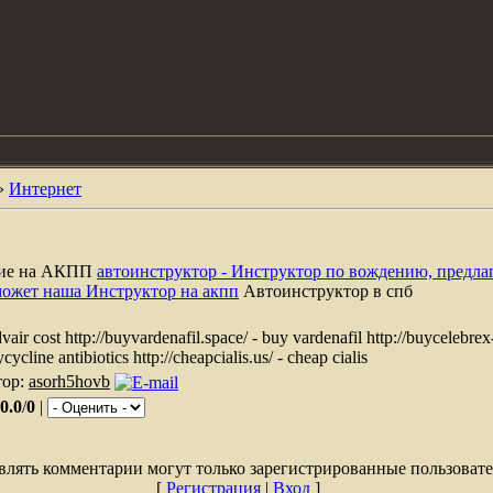
»
Интернет
ние на АКПП
автоинструктор - Инструктор по вождению, предла
может наша Инструктор на акпп
Автоинструктор в спб
advair cost http://buyvardenafil.space/ - buy vardenafil http://buycelebre
cycline antibiotics http://cheapcialis.us/ - cheap cialis
тор:
asorh5hovb
0.0
/
0
|
влять комментарии могут только зарегистрированные пользовате
[
Регистрация
|
Вход
]