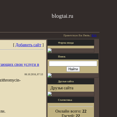
blogtai.ru
Приветствую Вас
Гость
|
RSS
Форма входа
[
Добавить сайт
]
Поиск
гающих свои услуги в
06.10.2016, 07:53
/azithromycin-
Друзья сайта
Друзья сайта
Статистика
ли.
Онлайн всего:
22
Гостей:
22