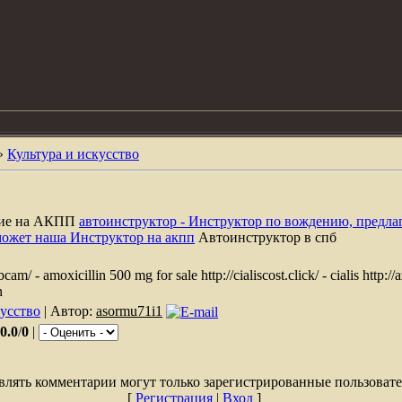
»
Культура и искусство
ние на АКПП
автоинструктор - Инструктор по вождению, предла
может наша Инструктор на акпп
Автоинструктор в спб
am/ - amoxicillin 500 mg for sale http://cialiscost.click/ - cialis http:/
n
кусство
| Автор:
asormu71i1
0.0
/
0
|
влять комментарии могут только зарегистрированные пользовате
[
Регистрация
|
Вход
]