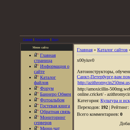
Главная
|
Регистрация
|
Вход
Меню сайта
Главная
»
Каталог сайтов
Главная
x00yiuv0
страница
Информация о
сайте
Автоинструкторы, обуче
Санкт-Петербурге,вам по
Каталог
файлов
http://azithromycin250mg.us
Форум
http://amoxicillin-500mg.webc
Баннеро Обмен
online.cricket/ - azithromyci
Фотоальбом
Категория:
Культура и ис
Гостевая книга
Переходов:
192
| Рейтинг:
Обратная связь
Всего комментариев:
0
Мониторинг
серверов
Доба
Мини-чат