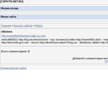
[
CSPOTR.NET.RU
]
Форма входа
Меню сайта
Главная
»
Каталог сайтов
»
Юмор
x05xtbes
http://canadianpharmacycialis.us.com
wh0cd883631 http://buystromectol.tech/ - buy stromectol online http://motrin800.click/ - motr
http://elocondrug.in.net/ - elocon http://diclofenacsodium75mg.us/ - diclofenac tablets http:/
Всего комментариев
:
0
Добавлять комментарии могу
[
Р
Полная версия сайта