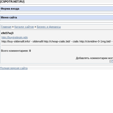
[
CSPOTR.NET.RU
]
Форма входа
Меню сайта
Главная
»
Каталог сайтов
»
Бизнес и финансы
x9d37wj3
http://buytretinoin.gdn
http://buy-sildenafil.info/ - sildenafil http://cheap-cialis.bid/ - cialis http://clonidine-0-1mg.
Всего комментариев
:
0
Добавлять комментарии могу
[
Р
Полная версия сайта