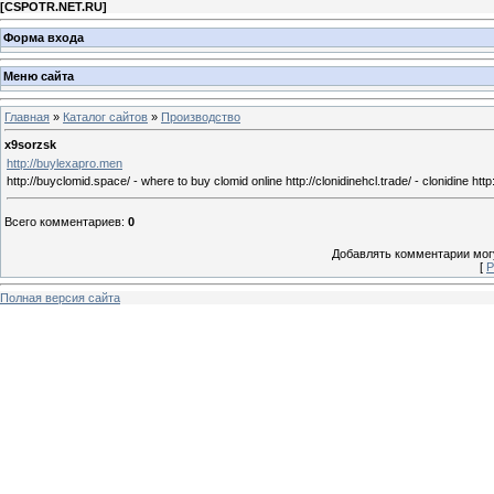
[
CSPOTR.NET.RU
]
Форма входа
Меню сайта
Главная
»
Каталог сайтов
»
Производство
x9sorzsk
http://buylexapro.men
http://buyclomid.space/ - where to buy clomid online http://clonidinehcl.trade/ - clonidine htt
Всего комментариев
:
0
Добавлять комментарии могу
[
Р
Полная версия сайта