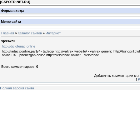
[
CSPOTR.NET.RU
]
Форма входа
Меню сайта
Главная
»
Каталог сайтов
»
Интернет
xjce4xdi
http://diclofenac.online
http://tadaciponline.party/ - tadacip http://valtrex.website/ - valtrex generic http://lisinopril.cl
online.us/ - phenergan online http://diclofenac.online/ - diclofenac
Всего комментариев
:
0
Добавлять комментарии могу
[
Р
Полная версия сайта