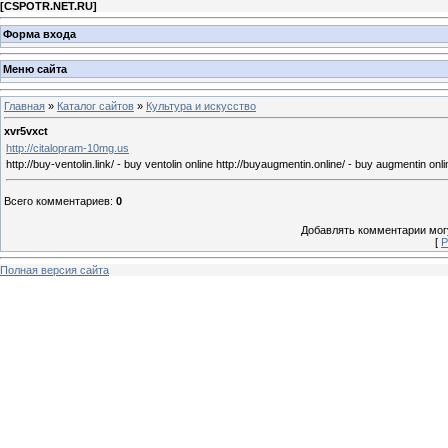
[
CSPOTR.NET.RU
]
Форма входа
Меню сайта
Главная
»
Каталог сайтов
»
Культура и искусство
xvr5vxct
http://citalopram-10mg.us
http://buy-ventolin.link/ - buy ventolin online http://buyaugmentin.online/ - buy augmentin onl
Всего комментариев
:
0
Добавлять комментарии могу
[
Р
Полная версия сайта