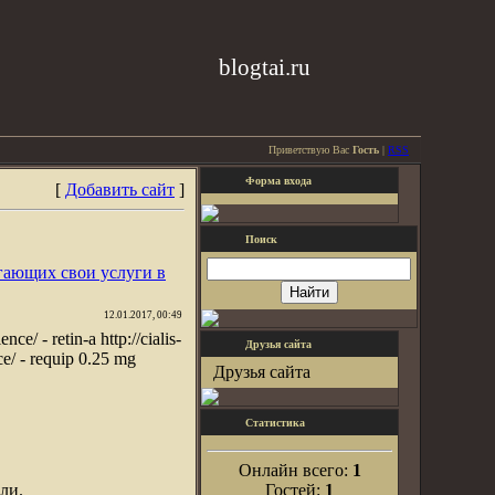
blogtai.ru
Приветствую Вас
Гость
|
RSS
Форма входа
[
Добавить сайт
]
Поиск
гающих свои услуги в
12.01.2017, 00:49
ce/ - retin-a http://cialis-
Друзья сайта
nce/ - requip 0.25 mg
Друзья сайта
Статистика
Онлайн всего:
1
ли.
Гостей:
1