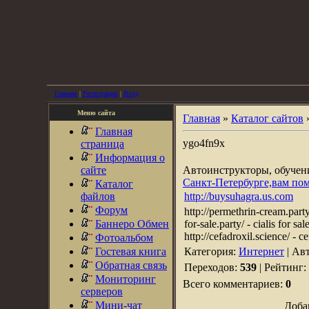
Главная
|
Регистрация
|
Вход
Меню сайта
Главная
»
Каталог сайтов
Главная
ygo4fn9x
страница
Информация о
сайте
Автоинструкторы, обуче
Санкт-Петербурге,вам по
Каталог
файлов
http://buysuhagra.us.com
Форум
http://permethrin-cream.party/
Баннеро Обмен
for-sale.party/ - cialis for 
http://cefadroxil.science/ - c
Фотоальбом
Гостевая книга
Категория:
Интернет
| Ав
Обратная связь
Переходов:
539
| Рейтинг:
Мониторинг
Всего комментариев:
0
серверов
Мини-чат
Доба