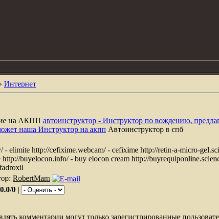
»
Интернет
ние на АКПП
автоинструктор - Инструктор по вождению, предла
может наша Инструктор на акпп
Автоинструктор в спб
 - elimite http://cefixime.webcam/ - cefixime http://retin-a-micro-gel.scien
sale http://buyelocon.info/ - buy elocon cream http://buyrequiponline.scie
efadroxil
тор:
RobertMam
0.0
/
0
|
влять комментарии могут только зарегистрированные пользовате