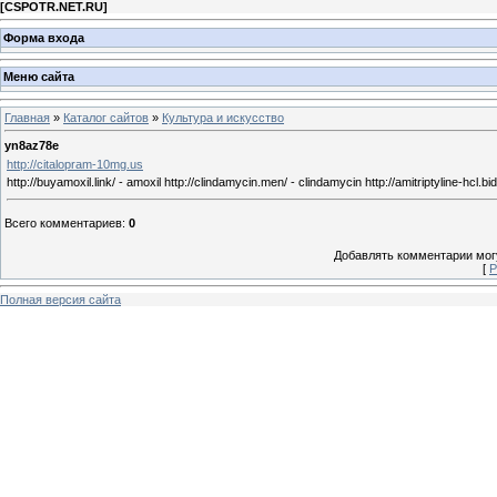
[
CSPOTR.NET.RU
]
Форма входа
Меню сайта
Главная
»
Каталог сайтов
»
Культура и искусство
yn8az78e
http://citalopram-10mg.us
http://buyamoxil.link/ - amoxil http://clindamycin.men/ - clindamycin http://amitriptyline-hcl.bi
Всего комментариев
:
0
Добавлять комментарии могу
[
Р
Полная версия сайта