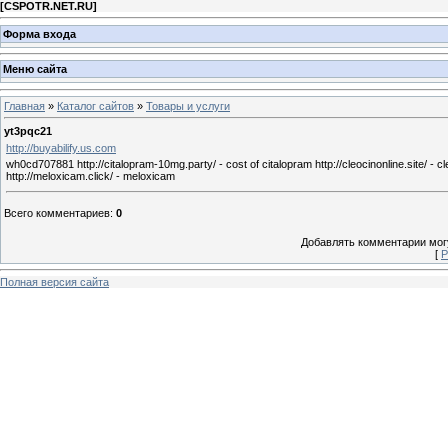
[
CSPOTR.NET.RU
]
Форма входа
Меню сайта
Главная
»
Каталог сайтов
»
Товары и услуги
yt3pqc21
http://buyabilify.us.com
wh0cd707881 http://citalopram-10mg.party/ - cost of citalopram http://cleocinonline.site/ - cl
http://meloxicam.click/ - meloxicam
Всего комментариев
:
0
Добавлять комментарии могу
[
Р
Полная версия сайта