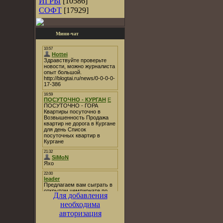
ИГРЫ
[10586]
СОФТ
[17929]
Мини-чат
Для добавления
необходима
авторизация