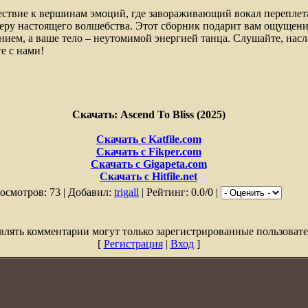
ествие к вершинам эмоций, где завораживающий вокал переплет
феру настоящего волшебства. Этот сборник подарит вам ощущени
нием, а ваше тело – неутомимой энергией танца. Слушайте, нас
е с нами!
Скачать: Ascend To Bliss (2025)
Скачать с Katfile.com
Скачать с Fikper.com
Скачать с Gigapeta.com
Скачать с Hitfile.net
осмотров: 73 | Добавил:
trigall
| Рейтинг: 0.0/0 |
влять комментарии могут только зарегистрированные пользовате
[
Регистрация
|
Вход
]