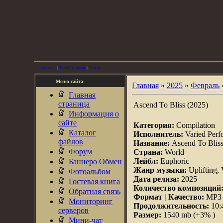
Главная
|
Регистрация
|
Вход
Меню сайта
Главная
»
2025
»
Февраль
Главная
страница
Ascend To Bliss (2025)
Информация о
сайте
Категория:
Compilation
Каталог
Исполнитель:
Varied Perf
файлов
Название:
Ascend To Blis
Форум
Страна:
World
Лейбл:
Euphoric
Баннеро Обмен
Жанр музыки:
Uplifting, 
Фотоальбом
Дата релиза:
2025
Гостевая книга
Количество композиций
Обратная связь
Формат | Качество:
MP3 |
Мониторинг
Продолжительность:
10:
серверов
Размер:
1540 mb (+3% )
Мини-чат