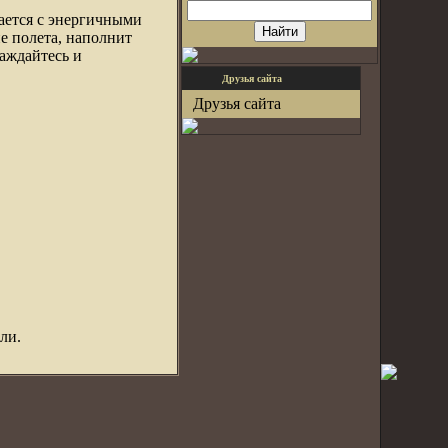
ается с энергичными
е полета, наполнит
лаждайтесь и
Друзья сайта
Друзья сайта
ли.