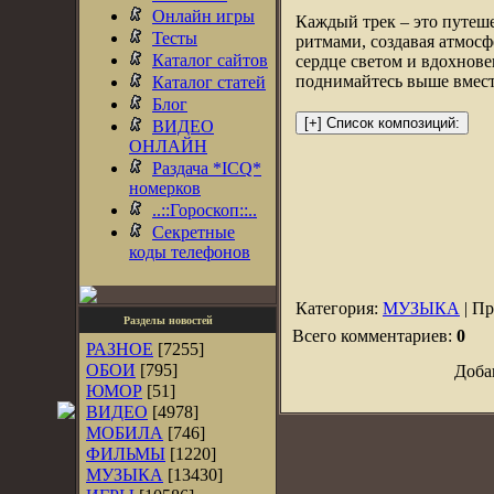
Онлайн игры
Каждый трек – это путеш
Тесты
ритмами, создавая атмос
Каталог сайтов
сердце светом и вдохнове
поднимайтесь выше вмест
Каталог статей
Блог
ВИДЕО
ОНЛАЙН
Раздача *ICQ*
номерков
..::Гороскоп::..
Секретные
коды телефонов
Категория:
МУЗЫКА
| Пр
Разделы новостей
Всего комментариев:
0
РАЗНОЕ
[7255]
ОБОИ
[795]
Доба
ЮМОР
[51]
ВИДЕО
[4978]
МОБИЛА
[746]
ФИЛЬМЫ
[1220]
МУЗЫКА
[13430]