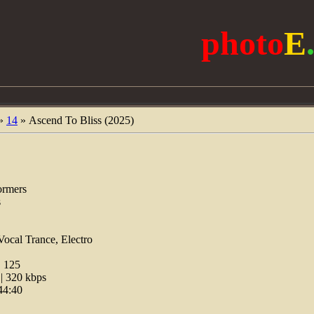
photo
E
»
14
» Ascend To Bliss (2025)
ormers
s
Vocal Trance, Electro
:
125
 320 kbps
44:40