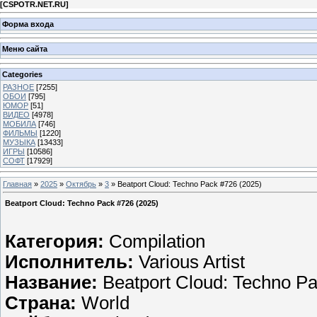
[
CSPOTR.NET.RU
]
Форма входа
Меню сайта
Categories
РАЗНОЕ
[7255]
ОБОИ
[795]
ЮМОР
[51]
ВИДЕО
[4978]
МОБИЛА
[746]
ФИЛЬМЫ
[1220]
МУЗЫКА
[13433]
ИГРЫ
[10586]
СОФТ
[17929]
Главная
»
2025
»
Октябрь
»
3
» Beatport Cloud: Techno Pack #726 (2025)
Beatport Cloud: Techno Pack #726 (2025)
Категория:
Compilation
Исполнитель:
Various Artist
Название:
Beatport Cloud: Techno P
Страна:
World