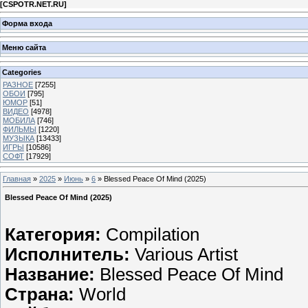
[
CSPOTR.NET.RU
]
Форма входа
Меню сайта
Categories
РАЗНОЕ
[7255]
ОБОИ
[795]
ЮМОР
[51]
ВИДЕО
[4978]
МОБИЛА
[746]
ФИЛЬМЫ
[1220]
МУЗЫКА
[13433]
ИГРЫ
[10586]
СОФТ
[17929]
Главная
»
2025
»
Июнь
»
6
» Blessed Peace Of Mind (2025)
Blessed Peace Of Mind (2025)
Категория:
Compilation
Исполнитель:
Various Artist
Название:
Blessed Peace Of Mind
Страна:
World