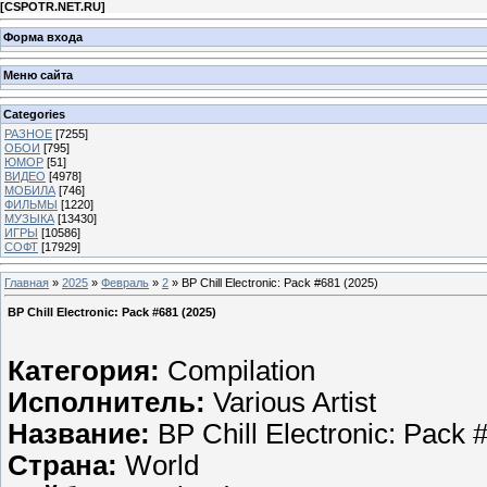
[
CSPOTR.NET.RU
]
Форма входа
Меню сайта
Categories
РАЗНОЕ
[7255]
ОБОИ
[795]
ЮМОР
[51]
ВИДЕО
[4978]
МОБИЛА
[746]
ФИЛЬМЫ
[1220]
МУЗЫКА
[13430]
ИГРЫ
[10586]
СОФТ
[17929]
Главная
»
2025
»
Февраль
»
2
» BP Chill Electronic: Pack #681 (2025)
BP Chill Electronic: Pack #681 (2025)
Категория:
Compilation
Исполнитель:
Various Artist
Название:
BP Chill Electronic: Pack 
Страна:
World