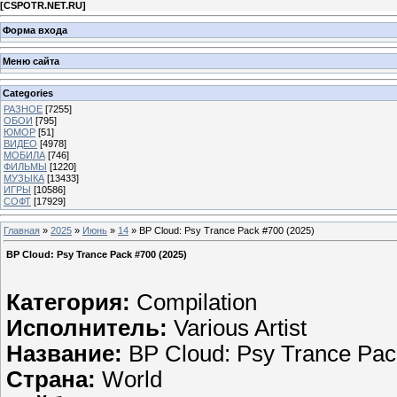
[
CSPOTR.NET.RU
]
Форма входа
Меню сайта
Categories
РАЗНОЕ
[7255]
ОБОИ
[795]
ЮМОР
[51]
ВИДЕО
[4978]
МОБИЛА
[746]
ФИЛЬМЫ
[1220]
МУЗЫКА
[13433]
ИГРЫ
[10586]
СОФТ
[17929]
Главная
»
2025
»
Июнь
»
14
» BP Cloud: Psy Trance Pack #700 (2025)
BP Cloud: Psy Trance Pack #700 (2025)
Категория:
Compilation
Исполнитель:
Various Artist
Название:
BP Cloud: Psy Trance Pac
Страна:
World