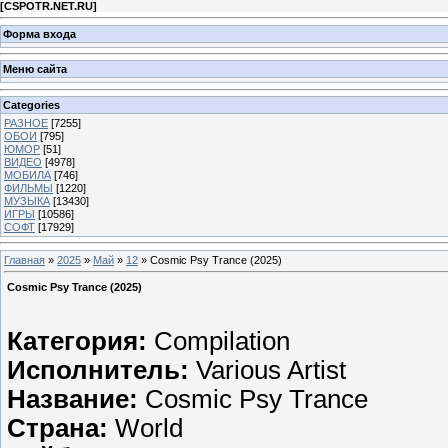
[
CSPOTR.NET.RU
]
Форма входа
Меню сайта
Categories
РАЗНОЕ
[7255]
ОБОИ
[795]
ЮМОР
[51]
ВИДЕО
[4978]
МОБИЛА
[746]
ФИЛЬМЫ
[1220]
МУЗЫКА
[13430]
ИГРЫ
[10586]
СОФТ
[17929]
Главная
»
2025
»
Май
»
12
» Cosmic Psy Trance (2025)
Cosmic Psy Trance (2025)
Категория:
Compilation
Исполнитель:
Various Artist
Название:
Cosmic Psy Trance
Страна:
World