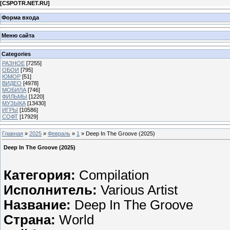
[
CSPOTR.NET.RU
]
Форма входа
Меню сайта
Categories
РАЗНОЕ
[7255]
ОБОИ
[795]
ЮМОР
[51]
ВИДЕО
[4978]
МОБИЛА
[746]
ФИЛЬМЫ
[1220]
МУЗЫКА
[13430]
ИГРЫ
[10586]
СОФТ
[17929]
Главная
»
2025
»
Февраль
»
1
» Deep In The Groove (2025)
Deep In The Groove (2025)
Категория:
Compilation
Исполнитель:
Various Artist
Название:
Deep In The Groove
Страна:
World