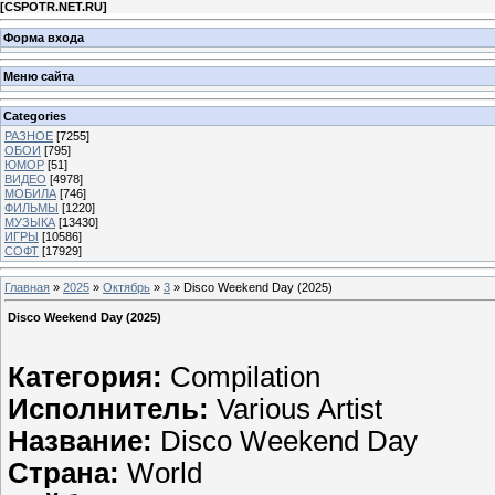
[
CSPOTR.NET.RU
]
Форма входа
Меню сайта
Categories
РАЗНОЕ
[7255]
ОБОИ
[795]
ЮМОР
[51]
ВИДЕО
[4978]
МОБИЛА
[746]
ФИЛЬМЫ
[1220]
МУЗЫКА
[13430]
ИГРЫ
[10586]
СОФТ
[17929]
Главная
»
2025
»
Октябрь
»
3
» Disco Weekend Day (2025)
Disco Weekend Day (2025)
Категория:
Compilation
Исполнитель:
Various Artist
Название:
Disco Weekend Day
Страна:
World